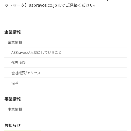
ットマーク】asbravos.co.jpまでご連絡ください。
個人情報の任意性と結果
利用者は、個人情報を当社へ提供すること
は、任意ですが、当社が依頼する個人情報
企業情報
への記載がなかった場合、お問合せに対す
企業情報
る回答に不都合が生じること等がありま
す。
ASBravosが大切にしていること
代表挨拶
お問い合わせ窓口
会社概要/アクセス
上記項目に関するご意見・ご質問等は、下
沿革
記の「お客様対応窓口」までお問い合わせ
ください。
事業情報
お客様対応窓口
事業情報
E-mail： support@asbravos.co.jp
お知らせ