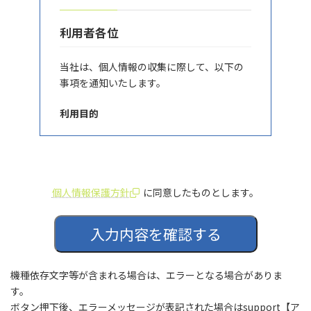
利用者各位
当社は、個人情報の収集に際して、以下の
事項を通知いたします。
利用目的
お預かりした個人情報については、お問い
合わせに対する回答のみに使用いたしま
す。
個人情報保護方針
に同意したものとします。
個人情報の開示・訂正・追加・削除
入力内容を確認する
利用者は個人情報の開示または、訂正、追
加、削除をすることができます。お手続き
機種依存文字等が含まれる場合は、エラーとなる場合がありま
については下記の「お客様対応窓口」まで
す。
お問い合わせください。
ボタン押下後、エラーメッセージが表記された場合はsupport【ア