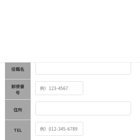
フリガ
ナ
必須
会社名
部署名
役職名
郵便番
号
住所
TEL