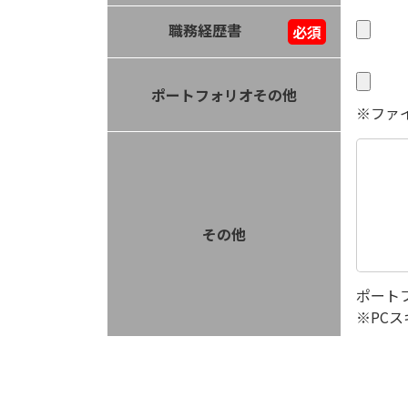
職務経歴書
必須
ポートフォリオその他
※ファ
その他
ポート
※PC