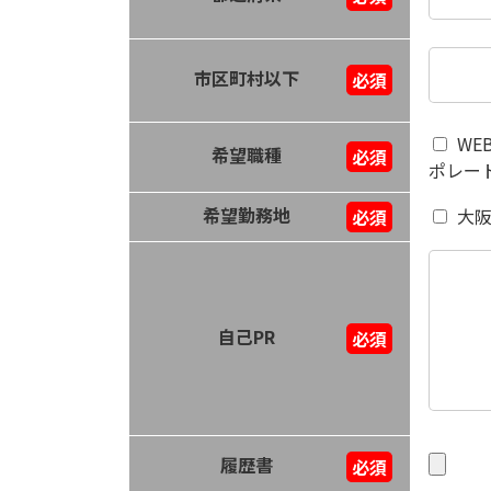
市区町村以下
必須
WE
希望職種
必須
ポレー
希望勤務地
大
必須
自己PR
必須
履歴書
必須