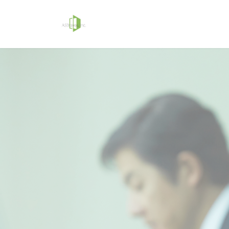
コ
ナ
ン
ビ
テ
ゲ
ン
ー
ツ
シ
へ
ョ
ス
ン
キ
に
ッ
移
プ
動